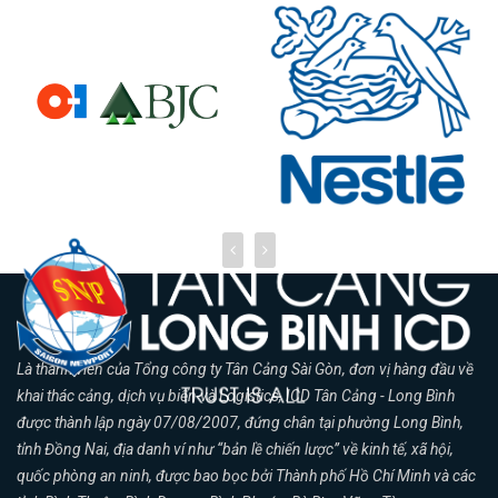
Là thành viên của Tổng công ty Tân Cảng Sài Gòn, đơn vị hàng đầu về
khai thác cảng, dịch vụ biển và Logistics, ICD Tân Cảng - Long Bình
được thành lập ngày 07/08/2007, đứng chân tại phường Long Bình,
tỉnh Đồng Nai, địa danh ví như “bản lề chiến lược” về kinh tế, xã hội,
quốc phòng an ninh, được bao bọc bởi Thành phố Hồ Chí Minh và các