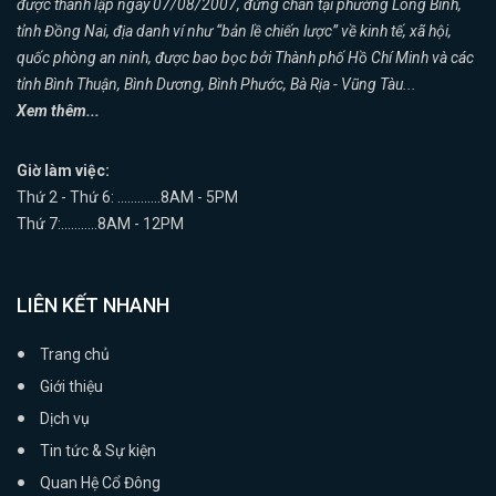
được thành lập ngày 07/08/2007, đứng chân tại phường Long Bình,
tỉnh Đồng Nai, địa danh ví như “bản lề chiến lược” về kinh tế, xã hội,
quốc phòng an ninh, được bao bọc bởi Thành phố Hồ Chí Minh và các
tỉnh Bình Thuận, Bình Dương, Bình Phước, Bà Rịa - Vũng Tàu...
Xem thêm...
Giờ làm việc:
Thứ 2 - Thứ 6: .............8AM - 5PM
Thứ 7:...........8AM - 12PM
LIÊN KẾT NHANH
Trang chủ
Giới thiệu
Dịch vụ
Tin tức & Sự kiện
Quan Hệ Cổ Đông