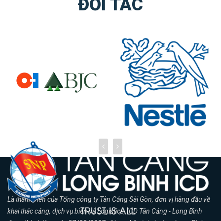
ĐỐI TÁC
Là thành viên của Tổng công ty Tân Cảng Sài Gòn, đơn vị hàng đầu về
khai thác cảng, dịch vụ biển và Logistics, ICD Tân Cảng - Long Bình