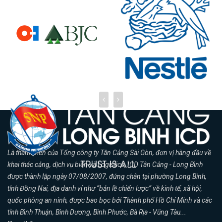
Là thành viên của Tổng công ty Tân Cảng Sài Gòn, đơn vị hàng đầu về
khai thác cảng, dịch vụ biển và Logistics, ICD Tân Cảng - Long Bình
được thành lập ngày 07/08/2007, đứng chân tại phường Long Bình,
tỉnh Đồng Nai, địa danh ví như “bản lề chiến lược” về kinh tế, xã hội,
quốc phòng an ninh, được bao bọc bởi Thành phố Hồ Chí Minh và các
tỉnh Bình Thuận, Bình Dương, Bình Phước, Bà Rịa - Vũng Tàu...