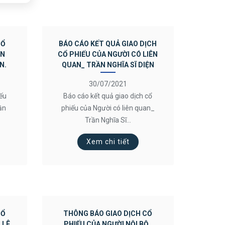
CỔ
BÁO CÁO KẾT QUẢ GIAO DỊCH
ÊN
CỔ PHIẾU CỦA NGƯỜI CÓ LIÊN
N.
QUAN_ TRẦN NGHĨA SĨ DIỆN
30/07/2021
iếu
Báo cáo kết quả giao dịch cổ
ần
phiếu của Người có liên quan_
Trần Nghĩa Sĩ...
Xem chi tiết
CỔ
THÔNG BÁO GIAO DỊCH CỔ
 LÊ
PHIẾU CỦA NGƯỜI NỘI BỘ_