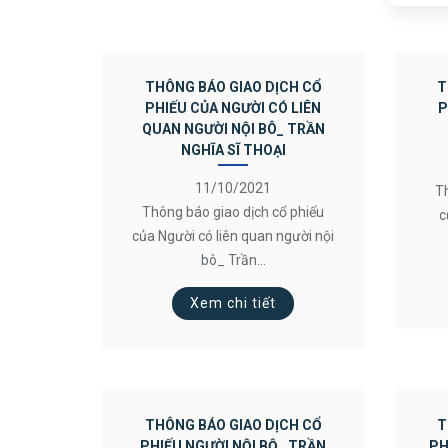
THÔNG BÁO GIAO DỊCH CỔ
T
PHIẾU CỦA NGƯỜI CÓ LIÊN
P
QUAN NGƯỜI NỘI BÔ_ TRẦN
NGHĨA SĨ THOẠI
11/10/2021
Th
Thông báo giao dịch cổ phiếu
c
của Người có liên quan người nội
bô_ Trần...
Xem chi tiết
THÔNG BÁO GIAO DỊCH CỔ
T
PHIẾU NGƯỜI NỘI BỘ_ TRẦN
PH