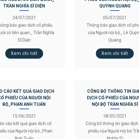
TRẦN NGHĨA SĨ DIỆN
QUỲNH QUANG
24/07/2021
05/07/2021
ông báo giao dịch cổ phiếu
Thông báo giao dịch cổ ph
ười có liên quan_ Trần Nghĩa
của Người nội bộ_ Lê Quỳ
Sĩ Diện
Quang
Xem chi tiết
Xem chi tiết
O CÁO KẾT QUẢ GIAO DỊCH
CÔNG BỐ THÔNG TIN GI
CỔ PHIẾU CỦA NGƯỜI NỘI
DỊCH CỔ PHIẾU CỦA NGƯ
BỘ_PHAN ANH TUẤN
NỘI BỘ TRẦN NGHĨA SĨ
15/06/2021
18/05/2021
áo cáo kết quả giao dịch cổ
Công bố thông tin giao dịch
hiếu của Người nội bộ_Phan
phiếu của Người nội bộ Tr
Anh Tuấn
Nghĩa Sĩ