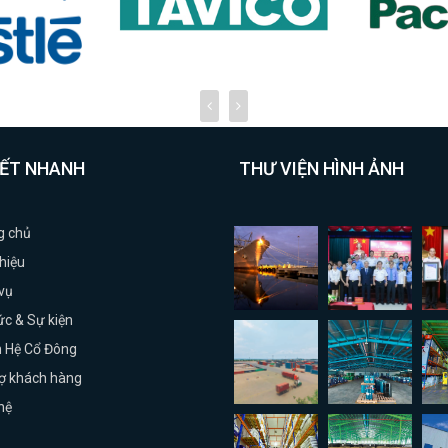
KẾT NHANH
THƯ VIỆN HÌNH ẢNH
g chủ
thiệu
vụ
ức & Sự kiện
 Hệ Cổ Đông
rợ khách hàng
hệ