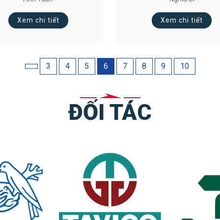
Xem chi tiết
Xem chi tiết
3
4
5
6
7
8
9
10
ĐỐI TÁC