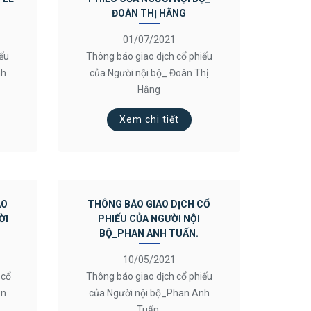
ĐOÀN THỊ HẰNG
01/07/2021
iếu
Thông báo giao dịch cổ phiếu
nh
của Người nội bộ_ Đoàn Thị
Hằng
Xem chi tiết
AO
THÔNG BÁO GIAO DỊCH CỔ
ỜI
PHIẾU CỦA NGƯỜI NỘI
BỘ_PHAN ANH TUẤN.
10/05/2021
 cổ
Thông báo giao dịch cổ phiếu
ần
của Người nội bộ_Phan Anh
Tuấn.