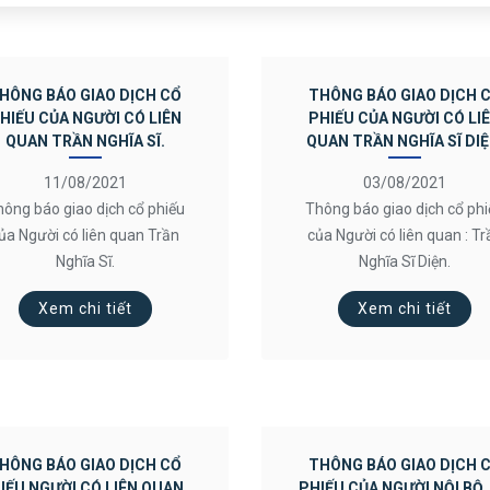
HÔNG BÁO GIAO DỊCH CỔ
THÔNG BÁO GIAO DỊCH 
HIẾU CỦA NGƯỜI CÓ LIÊN
PHIẾU CỦA NGƯỜI CÓ LI
QUAN TRẦN NGHĨA SĨ.
QUAN TRẦN NGHĨA SĨ DIỆ
11/08/2021
03/08/2021
ông báo giao dịch cổ phiếu
Thông báo giao dịch cổ ph
ủa Người có liên quan Trần
của Người có liên quan : Tr
Nghĩa Sĩ.
Nghĩa Sĩ Diện.
Xem chi tiết
Xem chi tiết
HÔNG BÁO GIAO DỊCH CỔ
THÔNG BÁO GIAO DỊCH 
IẾU NGƯỜI CÓ LIÊN QUAN_
PHIẾU CỦA NGƯỜI NỘI BỘ_