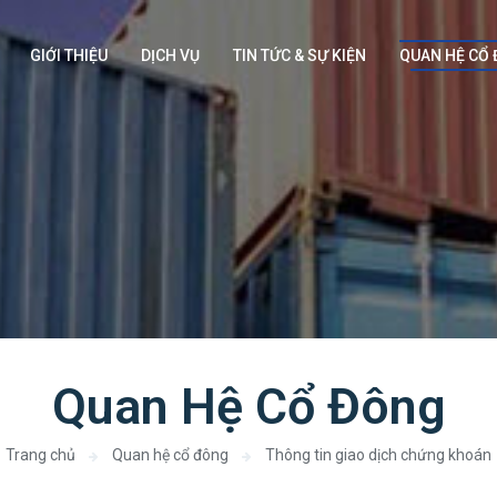
GIỚI THIỆU
DỊCH VỤ
TIN TỨC & SỰ KIỆN
QUAN HỆ CỔ
Quan Hệ Cổ Đông
Trang chủ
Quan hệ cổ đông
Thông tin giao dịch chứng khoán