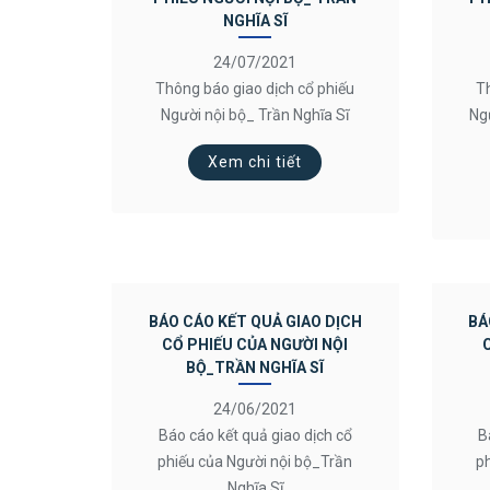
NGHĨA SĨ
24/07/2021
Thông báo giao dịch cổ phiếu
Th
Người nội bộ_ Trần Nghĩa Sĩ
Ng
Xem chi tiết
BÁO CÁO KẾT QUẢ GIAO DỊCH
BÁ
CỔ PHIẾU CỦA NGƯỜI NỘI
BỘ_TRẦN NGHĨA SĨ
24/06/2021
Báo cáo kết quả giao dịch cổ
B
phiếu của Người nội bộ_Trần
p
Nghĩa Sĩ