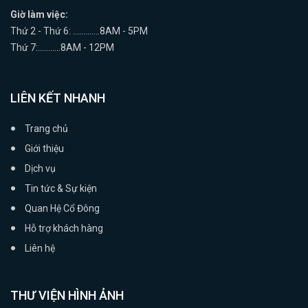
Giờ làm việc:
Thứ 2 - Thứ 6: .............8AM - 5PM
Thứ 7:...........8AM - 12PM
LIÊN KẾT NHANH
Trang chủ
Giới thiệu
Dịch vụ
Tin tức & Sự kiện
Quan Hệ Cổ Đông
Hỗ trợ khách hàng
Liên hệ
THƯ VIỆN HÌNH ẢNH