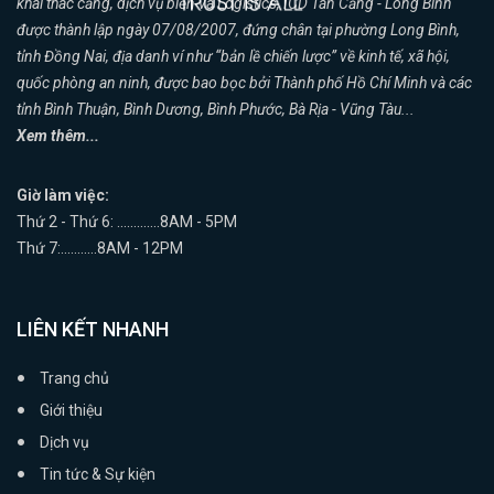
khai thác cảng, dịch vụ biển và Logistics, ICD Tân Cảng - Long Bình
được thành lập ngày 07/08/2007, đứng chân tại phường Long Bình,
tỉnh Đồng Nai, địa danh ví như “bản lề chiến lược” về kinh tế, xã hội,
quốc phòng an ninh, được bao bọc bởi Thành phố Hồ Chí Minh và các
tỉnh Bình Thuận, Bình Dương, Bình Phước, Bà Rịa - Vũng Tàu...
Xem thêm...
Giờ làm việc:
Thứ 2 - Thứ 6: .............8AM - 5PM
Thứ 7:...........8AM - 12PM
LIÊN KẾT NHANH
Trang chủ
Giới thiệu
Dịch vụ
Tin tức & Sự kiện