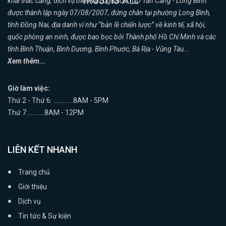
khai thác cảng, dịch vụ biển và Logistics, ICD Tân Cảng - Long Bình
được thành lập ngày 07/08/2007, đứng chân tại phường Long Bình,
tỉnh Đồng Nai, địa danh ví như “bản lề chiến lược” về kinh tế, xã hội,
quốc phòng an ninh, được bao bọc bởi Thành phố Hồ Chí Minh và các
tỉnh Bình Thuận, Bình Dương, Bình Phước, Bà Rịa - Vũng Tàu...
Xem thêm...
Giờ làm việc:
Thứ 2 - Thứ 6: .............8AM - 5PM
Thứ 7:...........8AM - 12PM
LIÊN KẾT NHANH
Trang chủ
Giới thiệu
Dịch vụ
Tin tức & Sự kiện