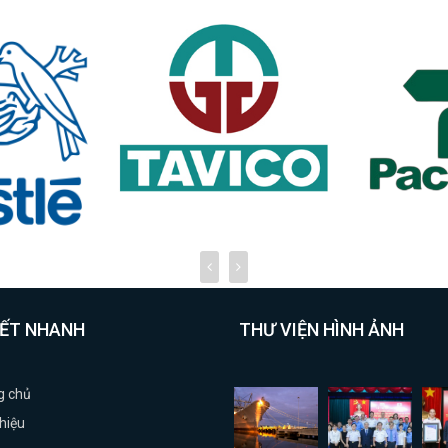
KẾT NHANH
THƯ VIỆN HÌNH ẢNH
g chủ
thiệu