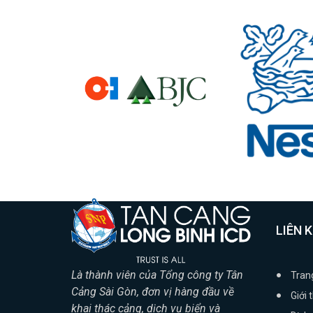
LIÊN 
Là thành viên của Tổng công ty Tân
Tran
Cảng Sài Gòn, đơn vị hàng đầu về
Giới 
khai thác cảng, dịch vụ biển và