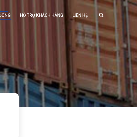
 ĐÔNG
HỖ TRỢ KHÁCH HÀNG
LIÊN HỆ