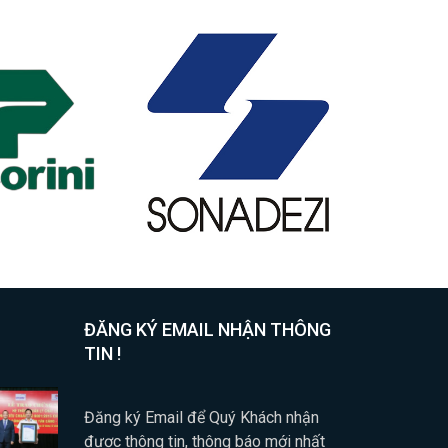
ĐĂNG KÝ EMAIL NHẬN THÔNG
TIN !
Đăng ký Email để Quý Khách nhận
được thông tin, thông báo mới nhất