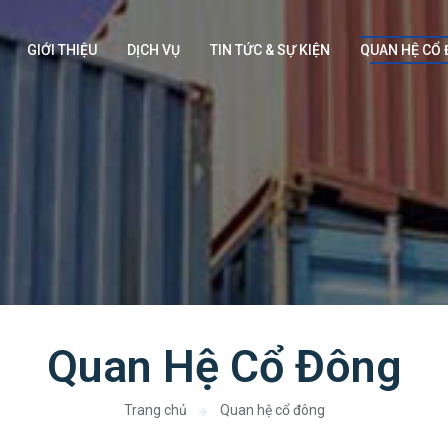
GIỚI THIỆU
DỊCH VỤ
TIN TỨC & SỰ KIỆN
QUAN HỆ CỔ
Quan Hệ Cổ Đông
Trang chủ
Quan hệ cổ đông