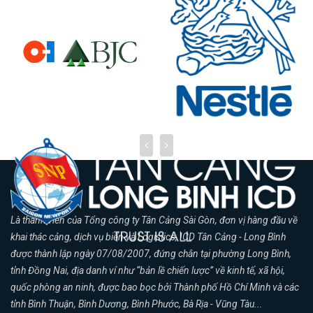
Là thành viên của Tổng công ty Tân Cảng Sài Gòn, đơn vị hàng đầu về
khai thác cảng, dịch vụ biển và Logistics, ICD Tân Cảng - Long Bình
được thành lập ngày 07/08/2007, đứng chân tại phường Long Bình,
tỉnh Đồng Nai, địa danh ví như “bản lề chiến lược” về kinh tế, xã hội,
quốc phòng an ninh, được bao bọc bởi Thành phố Hồ Chí Minh và các
tỉnh Bình Thuận, Bình Dương, Bình Phước, Bà Rịa - Vũng Tàu...