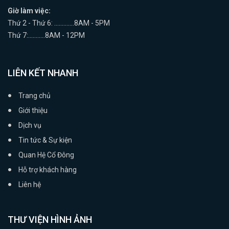
Giờ làm việc:
Thứ 2 - Thứ 6: .............8AM - 5PM
Thứ 7:...........8AM - 12PM
LIÊN KẾT NHANH
Trang chủ
Giới thiệu
Dịch vụ
Tin tức & Sự kiện
Quan Hệ Cổ Đông
Hỗ trợ khách hàng
Liên hệ
THƯ VIỆN HÌNH ẢNH