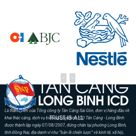
Là thành viên của Tổng công ty Tân Cảng Sài Gòn, đơn vị hàng đầu về
khai thác cảng, dịch vụ biển và Logistics, ICD Tân Cảng - Long Bình
được thành lập ngày 07/08/2007, đứng chân tại phường Long Bình,
tỉnh Đồng Nai, địa danh ví như “bản lề chiến lược” về kinh tế, xã hội,