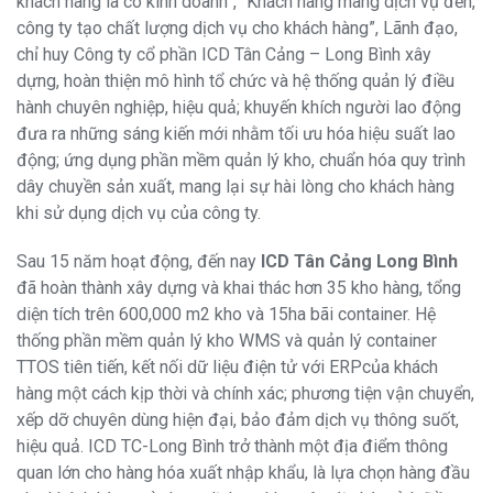
khách hàng là có kinh doanh”, “Khách hàng mang dịch vụ đến,
công ty tạo chất lượng dịch vụ cho khách hàng”, Lãnh đạo,
chỉ huy Công ty cổ phần ICD Tân Cảng – Long Bình xây
dựng, hoàn thiện mô hình tổ chức và hệ thống quản lý điều
hành chuyên nghiệp, hiệu quả; khuyến khích người lao động
đưa ra những sáng kiến mới nhằm tối ưu hóa hiệu suất lao
động; ứng dụng phần mềm quản lý kho, chuẩn hóa quy trình
dây chuyền sản xuất, mang lại sự hài lòng cho khách hàng
khi sử dụng dịch vụ của công ty.
Sau 15 năm hoạt động, đến nay
ICD Tân Cảng Long Bình
đã hoàn thành xây dựng và khai thác hơn 35 kho hàng, tổng
diện tích trên 600,000 m2 kho và 15ha bãi container. Hệ
thống phần mềm quản lý kho WMS và quản lý container
TTOS tiên tiến, kết nối dữ liệu điện tử với ERPcủa khách
hàng một cách kịp thời và chính xác; phương tiện vận chuyển,
xếp dỡ chuyên dùng hiện đại, bảo đảm dịch vụ thông suốt,
hiệu quả. ICD TC-Long Bình trở thành một địa điểm thông
quan lớn cho hàng hóa xuất nhập khẩu, là lựa chọn hàng đầu