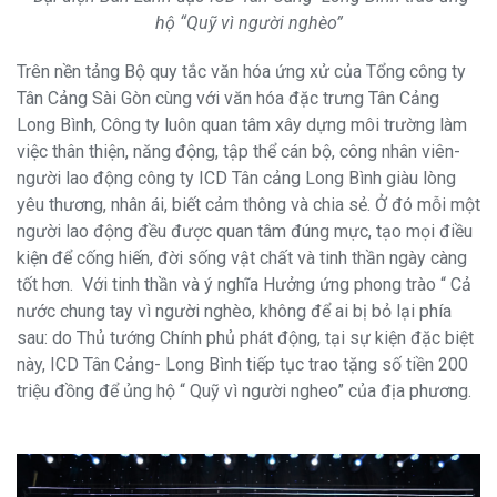
hộ “Quỹ vì người nghèo”
Trên nền tảng Bộ quy tắc văn hóa ứng xử của Tổng công ty
Tân Cảng Sài Gòn cùng với văn hóa đặc trưng Tân Cảng
Long Bình, Công ty luôn quan tâm xây dựng môi trường làm
việc thân thiện, năng động, tập thể cán bộ, công nhân viên-
người lao động công ty ICD Tân cảng Long Bình giàu lòng
yêu thương, nhân ái, biết cảm thông và chia sẻ. Ở đó mỗi một
người lao động đều được quan tâm đúng mực, tạo mọi điều
kiện để cống hiến, đời sống vật chất và tinh thần ngày càng
tốt hơn. Với tinh thần và ý nghĩa Hưởng ứng phong trào “ Cả
nước chung tay vì người nghèo, không để ai bị bỏ lại phía
sau: do Thủ tướng Chính phủ phát động, tại sự kiện đặc biệt
này, ICD Tân Cảng- Long Bình tiếp tục trao tặng số tiền 200
triệu đồng để ủng hộ “ Quỹ vì người ngheo” của địa phương.