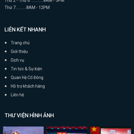
Thứ 2 - Thứ 6: .............8AM - 5PM
Thứ 7:...........8AM - 12PM
LIÊN KẾT NHANH
Trang chủ
Giới thiệu
Dịch vụ
Tin tức & Sự kiện
Quan Hệ Cổ Đông
Hỗ trợ khách hàng
Liên hệ
THƯ VIỆN HÌNH ẢNH