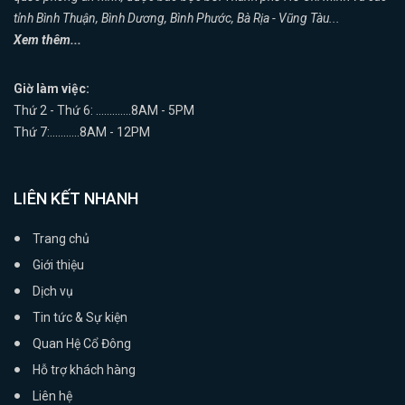
tỉnh Bình Thuận, Bình Dương, Bình Phước, Bà Rịa - Vũng Tàu...
Xem thêm...
Giờ làm việc:
Thứ 2 - Thứ 6: .............8AM - 5PM
Thứ 7:...........8AM - 12PM
LIÊN KẾT NHANH
Trang chủ
Giới thiệu
Dịch vụ
Tin tức & Sự kiện
Quan Hệ Cổ Đông
Hỗ trợ khách hàng
Liên hệ