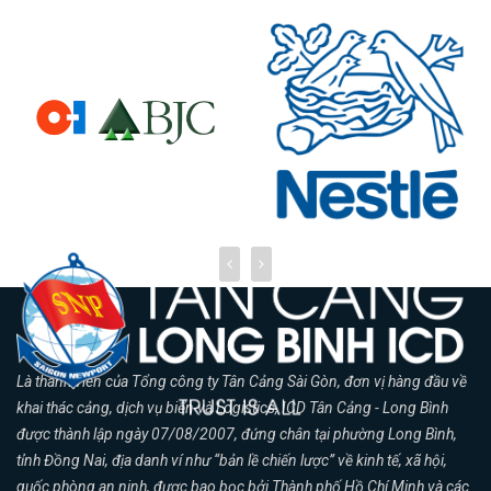
Là thành viên của Tổng công ty Tân Cảng Sài Gòn, đơn vị hàng đầu về
khai thác cảng, dịch vụ biển và Logistics, ICD Tân Cảng - Long Bình
được thành lập ngày 07/08/2007, đứng chân tại phường Long Bình,
tỉnh Đồng Nai, địa danh ví như “bản lề chiến lược” về kinh tế, xã hội,
quốc phòng an ninh, được bao bọc bởi Thành phố Hồ Chí Minh và các