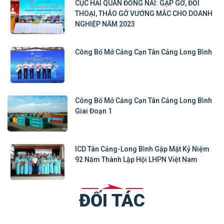
CỤC HẢI QUAN ĐỒNG NAI: GẶP GỠ, ĐỐI
THOẠI, THÁO GỠ VƯỚNG MẮC CHO DOANH
NGHIỆP NĂM 2023
Công Bố Mở Cảng Cạn Tân Cảng Long Bình
Công Bố Mở Cảng Cạn Tân Cảng Long Bình
Giai Đoạn 1
ICD Tân Cảng-Long Bình Gặp Mặt Kỷ Niệm
92 Năm Thành Lập Hội LHPN Việt Nam
ĐỐI TÁC