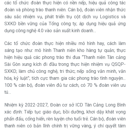
các tổ chức đoàn thực hiện có nền nếp, hiệu quả công tác
đoàn và phòng trào thanh niên. Cán bộ, đoàn viên nhận thức
sâu sắc nhiệm vụ, phát triển trụ cột dịch vụ Logistics và
SXKD bền vững của Tổng công ty; áp dụng hiệu quả ứng
dụng công nghệ 4.0 vào sản xuất kinh doanh…
Các tổ chức đoàn thực hiện nhiều mô hình hay, cách làm
sáng tạo như: mô hình Thanh niên kho hàng tự quản; thực
hiện hiệu quả các phong trào thi đua “Thanh niên Tân cảng
Sài Gòn xung kích đi đầu trong thực hiện nhiệm vụ QSQP-
SXKD; làm chủ công nghệ, tri thức; nếp sống văn minh, văn
hóa, kỷ luật”; tích cực tham gia các phong trào tình nguyện...
100 % cán bộ, đoàn viên đủ tư cách, có 70 % đoàn viên ưu
tú…
Nhiệm kỳ 2022-2027, Đoàn cơ sở ICD Tân Cảng Long Bình
xác định: Tiếp tục giáo dục, bồi dưỡng, khơi dậy khát vọng
phấn đấu, cống hiến, rèn luyện cho tuổi trẻ. Cán bộ, đoàn viên
thanh niên có bản lĩnh chính trị vững vàng, ý chí quyết tâm